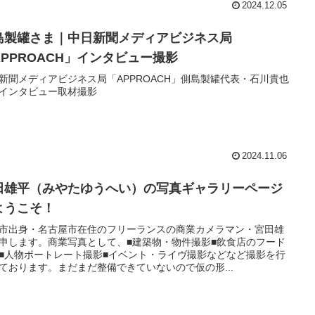
2024.12.05
島製罐さま｜中日新聞メディアビジネス局
APPROACH」インタビュー撮影
新聞メディアビジネス局「APPROACH」側島製罐代表・石川貴也
インタビュー取材撮影
2024.11.06
田雄平（みやたゆうへい）の写真ギャラリーページ
ようこそ！
市出身・名古屋市在住のフリーランスの商業カメラマン・宮田雄
申します。商業写真として、■建築物・物件撮影■飲食店のフード
■人物ポートレート撮影■イベント・ライヴ撮影などなど撮影を行
ております。まだまだ整備できていないので仮の形...