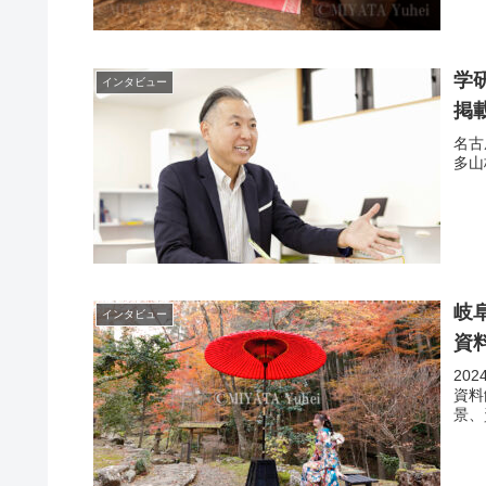
学
インタビュー
掲
名古
多山
岐
インタビュー
資
20
資料
景、