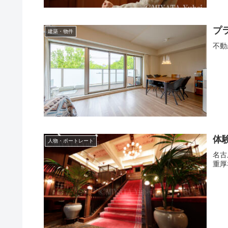
プ
建築・物件
不動
体
人物・ポートレート
名古
重厚