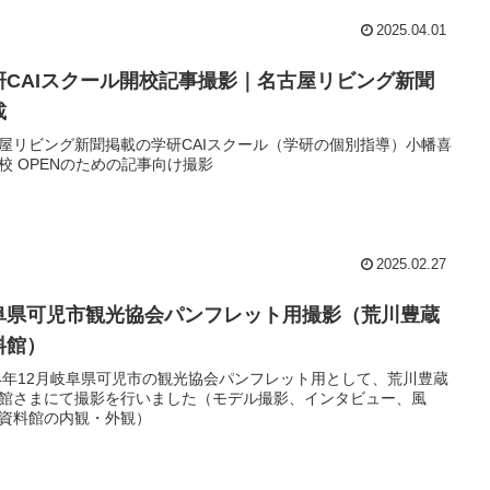
2025.04.01
研CAIスクール開校記事撮影｜名古屋リビング新聞
載
屋リビング新聞掲載の学研CAIスクール（学研の個別指導）小幡喜
校 OPENのための記事向け撮影
2025.02.27
阜県可児市観光協会パンフレット用撮影（荒川豊蔵
料館）
24年12月岐阜県可児市の観光協会パンフレット用として、荒川豊蔵
館さまにて撮影を行いました（モデル撮影、インタビュー、風
資料館の内観・外観）