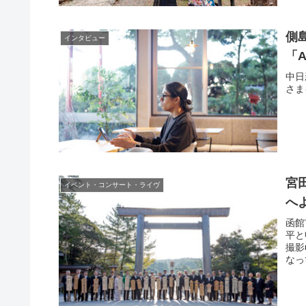
側
インタビュー
「
中日
さま
宮
イベント・コンサート・ライヴ
へ
函館
平と
撮影
なっ